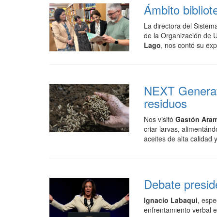
Ámbito bibliot
La directora del Sistem
de la Organización de U
Lago
, nos contó su exp
NEXT Generati
residuos
Nos visitó
Gastón Ara
criar larvas, alimentán
aceites de alta calidad y
Debate presi
Ignacio Labaqui
, espe
enfrentamiento verbal e