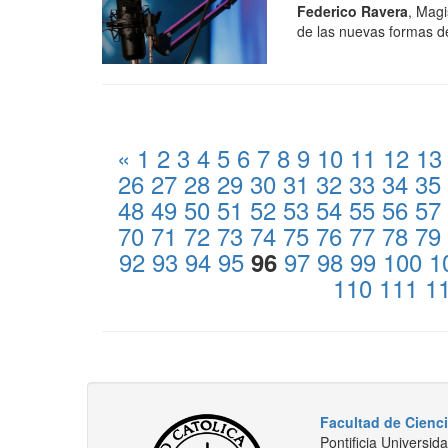
Federico Ravera
, Magi
de las nuevas formas de
«
1
2
3
4
5
6
7
8
9
10
11
12
13
26
27
28
29
30
31
32
33
34
35
48
49
50
51
52
53
54
55
56
57
70
71
72
73
74
75
76
77
78
79
92
93
94
95
97
98
99
100
1
96
110
111
1
Facultad de Cienc
Pontificia Universid