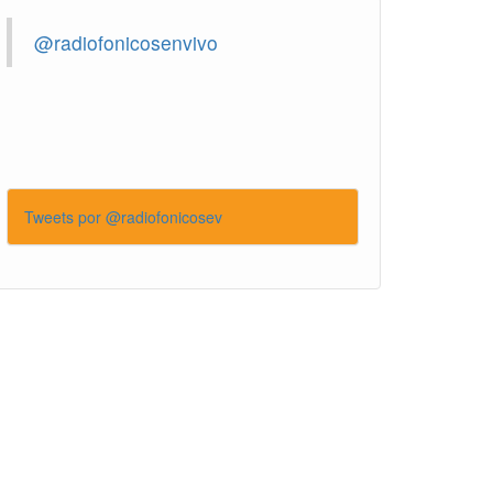
@radiofonicosenvivo
Tweets por @radiofonicosev