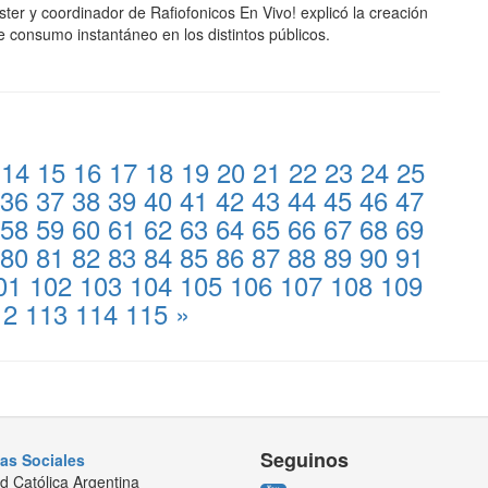
ster y coordinador de Rafiofonicos En Vivo! explicó la creación
 consumo instantáneo en los distintos públicos.
14
15
16
17
18
19
20
21
22
23
24
25
36
37
38
39
40
41
42
43
44
45
46
47
58
59
60
61
62
63
64
65
66
67
68
69
80
81
82
83
84
85
86
87
88
89
90
91
01
102
103
104
105
106
107
108
109
12
113
114
115
»
Seguinos
ias Sociales
ad Católica Argentina