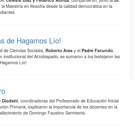
CA,
Celeste Díaz y Federico Alorda
, compartieron, junto al
Dr.
e la Maestría en filosofía desde la calidad democrática en la
udiantes.
as de Hagamos Lío!
d de Ciencias Sociales,
Roberto Aras
y el
Padre Facundo
,
n institucional del Arzobispado, se sumaron a los festejaron las
 Hagamos Lío!
ro
Diodatti
, coordinadoras del Profesorado de Educación Inicial
ión Primaria, explicaron la importancia de los docentes en la
fallecimiento de Domingo Faustino Sarmiento.