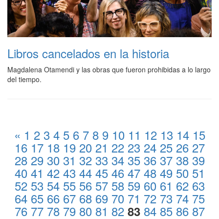
Libros cancelados en la historia
Magdalena Otamendi y las obras que fueron prohibidas a lo largo
del tiempo.
«
1
2
3
4
5
6
7
8
9
10
11
12
13
14
15
16
17
18
19
20
21
22
23
24
25
26
27
28
29
30
31
32
33
34
35
36
37
38
39
40
41
42
43
44
45
46
47
48
49
50
51
52
53
54
55
56
57
58
59
60
61
62
63
64
65
66
67
68
69
70
71
72
73
74
75
76
77
78
79
80
81
82
84
85
86
87
83