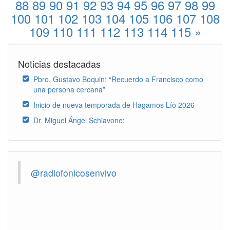
88
89
90
91
92
93
94
95
96
97
98
99
100
101
102
103
104
105
106
107
108
109
110
111
112
113
114
115
»
Noticias destacadas
Pbro. Gustavo Boquin: “Recuerdo a Francisco como
una persona cercana”
Inicio de nueva temporada de Hagamos Lío 2026
Dr. Miguel Ángel Schiavone:
@radiofonicosenvivo