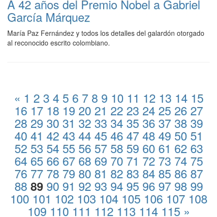
A 42 años del Premio Nobel a Gabriel
García Márquez
María Paz Fernández y todos los detalles del galardón otorgado
al reconocido escrito colombiano.
«
1
2
3
4
5
6
7
8
9
10
11
12
13
14
15
16
17
18
19
20
21
22
23
24
25
26
27
28
29
30
31
32
33
34
35
36
37
38
39
40
41
42
43
44
45
46
47
48
49
50
51
52
53
54
55
56
57
58
59
60
61
62
63
64
65
66
67
68
69
70
71
72
73
74
75
76
77
78
79
80
81
82
83
84
85
86
87
88
90
91
92
93
94
95
96
97
98
99
89
100
101
102
103
104
105
106
107
108
109
110
111
112
113
114
115
»