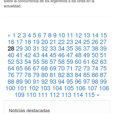
sobre la concurrencia de los argentinos a los cines en la
actualidad.
«
1
2
3
4
5
6
7
8
9
10
11
12
13
14
15
16
17
18
19
20
21
22
23
24
25
26
27
29
30
31
32
33
34
35
36
37
38
39
28
40
41
42
43
44
45
46
47
48
49
50
51
52
53
54
55
56
57
58
59
60
61
62
63
64
65
66
67
68
69
70
71
72
73
74
75
76
77
78
79
80
81
82
83
84
85
86
87
88
89
90
91
92
93
94
95
96
97
98
99
100
101
102
103
104
105
106
107
108
109
110
111
112
113
114
115
»
Noticias destacadas