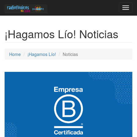
Toggl
navig
¡Hagamos Lío! Noticias
Home
¡Hagamos Lío!
Noticias