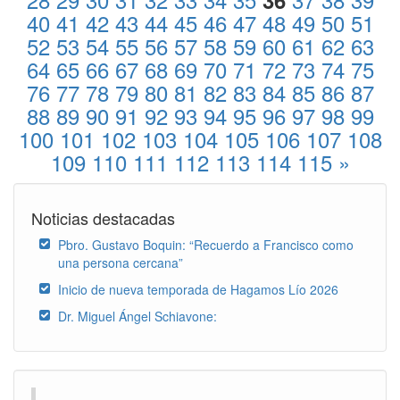
36
40
41
42
43
44
45
46
47
48
49
50
51
52
53
54
55
56
57
58
59
60
61
62
63
64
65
66
67
68
69
70
71
72
73
74
75
76
77
78
79
80
81
82
83
84
85
86
87
88
89
90
91
92
93
94
95
96
97
98
99
100
101
102
103
104
105
106
107
108
109
110
111
112
113
114
115
»
Noticias destacadas
Pbro. Gustavo Boquin: “Recuerdo a Francisco como
una persona cercana”
Inicio de nueva temporada de Hagamos Lío 2026
Dr. Miguel Ángel Schiavone: