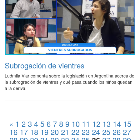
Subrogación de vientres
Ludmila Viar comenta sobre la legislación en Argentina acerca de
la subrogración de vientres y qué pasa cuando los niños quedan
a la deriva.
«
1
2
3
4
5
6
7
8
9
10
11
12
13
14
15
16
17
18
19
20
21
22
23
24
25
26
27
28
29
30
31
32
33
34
35
37
38
39