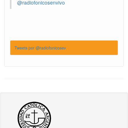
@radiofonicosenvivo
Tweets por @radiofonicosev