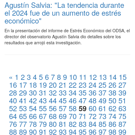
Agustín Salvia: "La tendencia durante
el 2024 fue de un aumento de estrés
económico"
En la presentación del informe de Estrés Económico del ODSA, el
director del observatorio Agustín Salvia dio detalles sobre los
resultados que arrojó esta investigación.
«
1
2
3
4
5
6
7
8
9
10
11
12
13
14
15
16
17
18
19
20
21
22
23
24
25
26
27
28
29
30
31
32
33
34
35
36
37
38
39
40
41
42
43
44
45
46
47
48
49
50
51
52
53
54
55
56
57
58
60
61
62
63
59
64
65
66
67
68
69
70
71
72
73
74
75
76
77
78
79
80
81
82
83
84
85
86
87
88
89
90
91
92
93
94
95
96
97
98
99