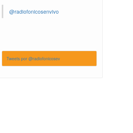
@radiofonicosenvivo
Tweets por @radiofonicosev