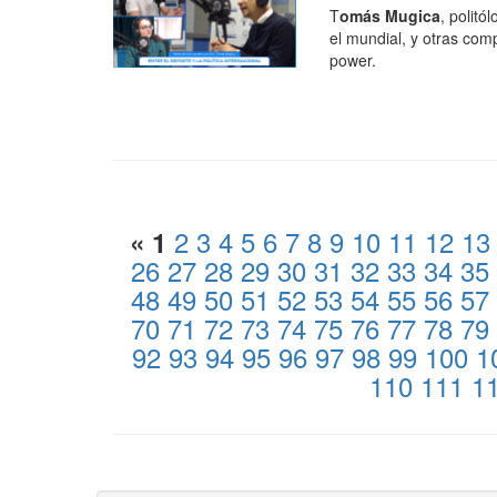
T
omás Mugica
, polit
el mundial, y otras com
power.
2
3
4
5
6
7
8
9
10
11
12
13
«
1
26
27
28
29
30
31
32
33
34
35
48
49
50
51
52
53
54
55
56
57
70
71
72
73
74
75
76
77
78
79
92
93
94
95
96
97
98
99
100
1
110
111
1