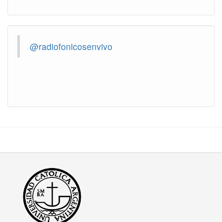
@radiofonicosenvivo