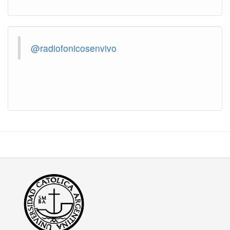
@radiofonicosenvivo