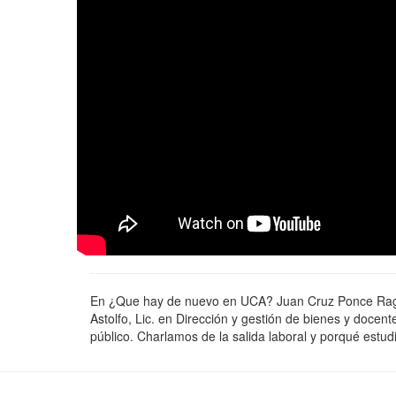
En ¿Que hay de nuevo en UCA? Juan Cruz Ponce Rago y
Astolfo, Lic. en Dirección y gestión de bienes y docent
público. Charlamos de la salida laboral y porqué estud