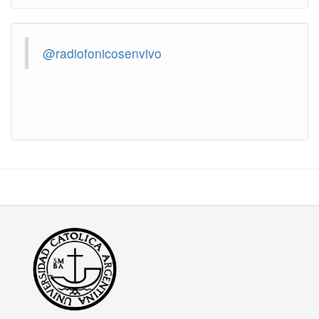
@radiofonicosenvivo