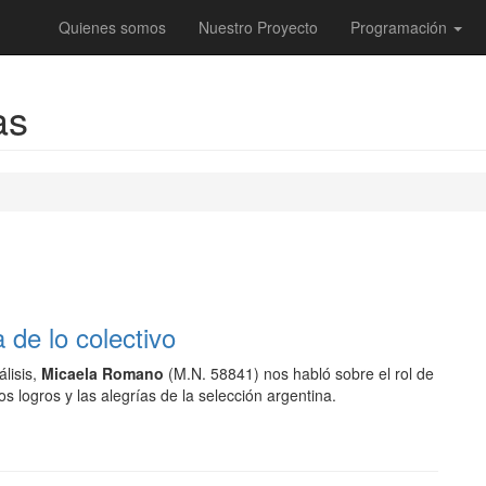
Quienes somos
Nuestro Proyecto
Programación
as
 de lo colectivo
lisis,
Micaela Romano
(M.N. 58841) nos habló sobre el rol de
los logros y las alegrías de la selección argentina.