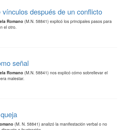
 vínculos después de un conflicto
ela Romano
(M.N. 58841) explicó los principales pasos para
n el otro.
omo señal
ela Romano
(M.N. 58841) nos explicó cómo sobrellevar el
era malestar.
 queja
Romano
(M. N. 58841) analizó la manifestación verbal o no
, disgusto o frustración.