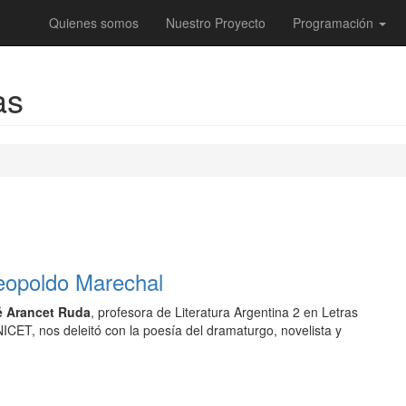
Quienes somos
Nuestro Proyecto
Programación
as
eopoldo Marechal
é Arancet Ruda
, profesora de Literatura Argentina 2 en Letras
ICET, nos deleitó con la poesía del dramaturgo, novelista y