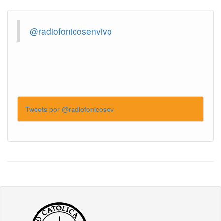
@radiofonicosenvivo
Tweets por @radiofonicosev